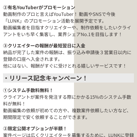
②有名YouTuberがプロモーション
動画制作のプロと言えばYouTuber！ 動画やSNSで今後
「LUNK」のプロモーション活動を展開予定です。
動画編集者を目指すクリエイターや、制作依頼をしたいクライ
アントをいち早く集客し、業界シェアNo.1を目指します！
③クリエイターの報酬が最短翌日に入金
納品が完了した案件の報酬は、振り込み申請後３営業日以内に
登録の口座へ入金されます。
他にはない、報酬がすぐに受けとれる嬉しいサービスです！
・リリース記念キャンペーン！
①システム手数料無料！
クライアントが案件を発注する際にかかる15%のシステム手数
料が無料！
動画編集の依頼が初めての方や、複数案件依頼したい方など、
期間限定で安く依頼することができます。
②限定公開オプションが半額！
案件ページは広くクリエイターを募集するために、LUNKに登録